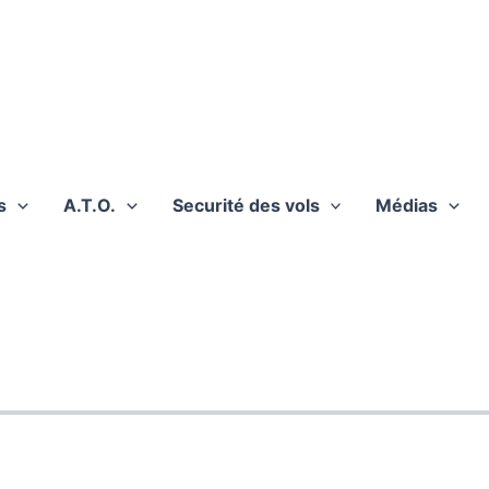
s
A.T.O.
Securité des vols
Médias