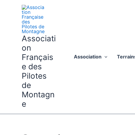
Aller
au
contenu
Associati
on
Français
Association
Terrain
e des
Pilotes
de
Montagn
e