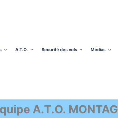
s
A.T.O.
Securité des vols
Médias
équipe A.T.O. MONTA