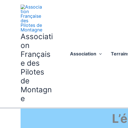
Aller
au
contenu
Associati
on
Français
Association
Terrain
e des
Pilotes
de
Montagn
e
L’