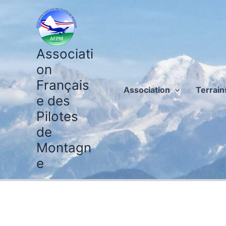
Aller
au
contenu
Associati
on
Français
Association
Terrain
e des
Pilotes
de
Montagn
e