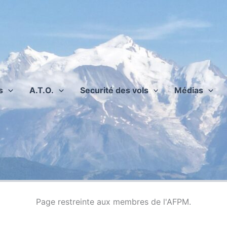
s
A.T.O.
Securité des vols
Médias
Page restreinte aux membres de l'AFPM.